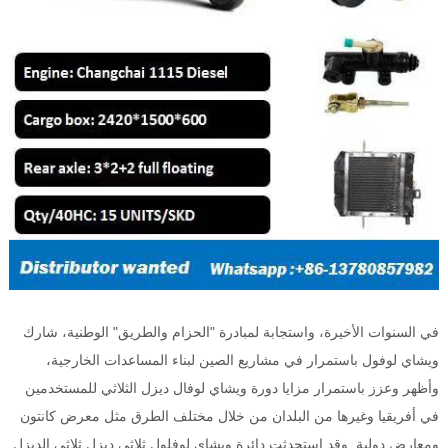
في السنوات الأخيرة، واستجابة لمبادرة "الحزام والطريق" الوطنية، شارك
ويشاي لوفول باستمرار في مشاريع الصين لبناء المساعدات الخارجية،
وأظهر وعزز باستمرار مزايا دورة ويشاي لوفال ديزل الثلاثي للمستخدمين
في أفريقيا وغيرها من البلدان من خلال مختلف الطرق مثل معرض كانتون
ومعارض دولية. وقد استحدثت دائرة ويشاي لوفلول ثلاثي ديزل ثلاثي الديزل