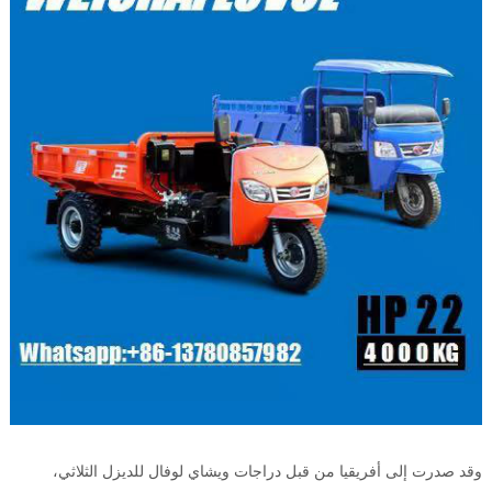
وقد صدرت إلى أفريقيا من قبل دراجات ويشاي لوفال للديزل الثلاثي،